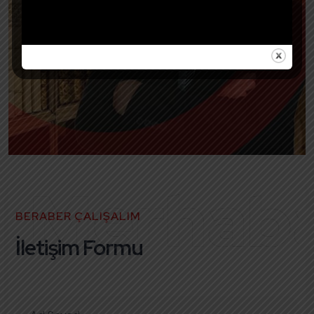
Merhab
BERABER ÇALIŞALIM
İletişim Formu