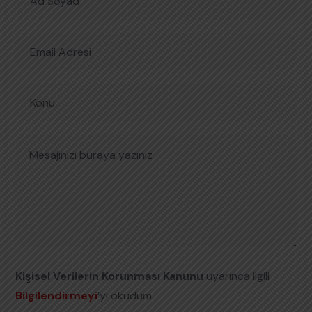
Kişisel Verilerin Korunması Kanunu
uyarınca ilgili
Bilgilendirmeyi
’yi okudum.