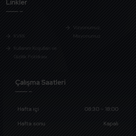
Linkler
Vizyonumuz,
KVKK
Misyonumuz
Kullanım Koşulları ve
Gizlilik Politikası
Çalışma Saatleri
Hafta içi
08:30 - 18:00
Hafta sonu
Kapalı