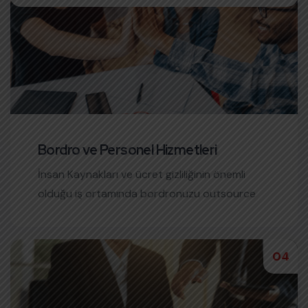
Bordro ve Personel Hizmetleri
İnsan Kaynakları ve ücret gizliliğinin önemli
olduğu iş ortamında bordronuzu outsource
ederek çok uygun bir maliyet ile profesyonel
hizmet ürünümüzden faydalanabileceksiniz.
04