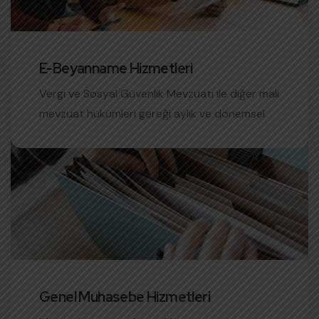
E-Beyanname Hizmetleri
06
Vergi ve Sosyal Güvenlik Mevzuatı ile diğer mali
mevzuat hükümleri gereği aylık ve dönemsel
olarak beyanı zorunlu beyannamelerinizi
outsource ederek çok uygun bir maliyet ile
profesyonel hizmet ürünümüzden
faydalanabileceksiniz.
Genel Muhasebe Hizmetleri