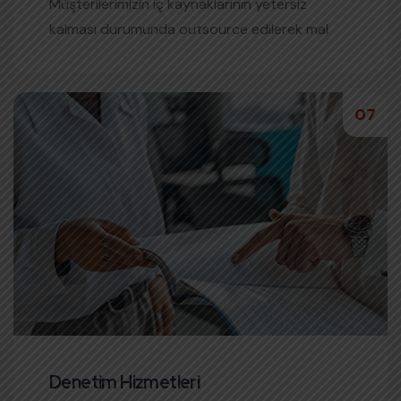
Müşterilerimizin iç kaynaklarının yetersiz
kalması durumunda outsource edilerek mal
veya hizmet üretimlerinizi gerçekleştirmek
üzere çözüm ortağınız olarak çok uygun bir
maliyet ile profesyonel hizmet ürünümüzden
07
faydalanabileceksiniz.
Denetim Hizmetleri