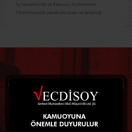
İş hayatınızda ve Kamuyu Aydınlatma
Platformunda yasal mevzuat ve finansal
raporlama standartları çerçevesinde
uygunluğunun denetlenmesi ve raporlanmasını
outsource ederek çok uygun bir maliyet ile
profesyonel hizmet ürünümüzden
faydalanabileceksiniz.
Operasyonel iş yükünü
hafifletecek ve gizlilik
ilkeleri kapsamında