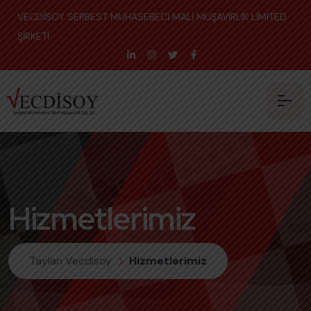
VECDİSOY SERBEST MUHASEBECİ MALİ MÜŞAVİRLİK LİMİTED
ŞİRKETİ
Hizmetlerimiz
Taylan Vecdisoy
Hizmetlerimiz