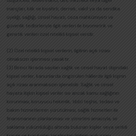
düşüncesi, felsefi inancı, dini, mezhebi veya diğer
inançları, kılık ve kıyafeti, dernek, vakıf ya da sendika
üyeliği, sağlığı, cinsel hayatı, ceza mahkûmiyeti ve
güvenlik tedbirleriyle ilgili verileri ile biyometrik ve
genetik verileri özel nitelikli kişisel veridir.
(2) Özel nitelikli kişisel verilerin, ilgilinin açık rızası
olmaksızın işlenmesi yasaktır.
(3) Birinci fıkrada sayılan sağlık ve cinsel hayat dışındaki
kişisel veriler, kanunlarda öngörülen hâllerde ilgili kişinin
açık rızası aranmaksızın işlenebilir. Sağlık ve cinsel
hayata ilişkin kişisel veriler ise ancak kamu sağlığının
korunması, koruyucu hekimlik, tıbbî teşhis, tedavi ve
bakım hizmetlerinin yürütülmesi, sağlık hizmetleri ile
finansmanının planlanması ve yönetimi amacıyla, sır
saklama yükümlülüğü altında bulunan kişiler veya yetkili
kurum ve kuruluşlar tarafından ilgilinin açık rızası