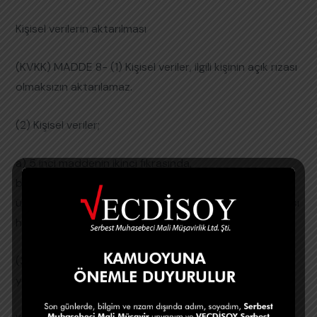
Kişisel verilerin aktarılması
(KVKK) MADDE 8- (1) Kişisel veriler, ilgili kişinin açık rızası
olmaksızın aktarılamaz.
(2) Kişisel veriler;
a) 5 inci maddenin ikinci fıkrasında,
b) Yeterli önlemler alınmak kaydıyla, 6 ncı maddenin
üçüncü fıkrasında, belirtilen şartlardan birinin bulunması
hâlinde, ilgili kişinin açık rızası aranmaksızın aktarılabilir.
(3) Kişisel verilerin aktarılmasına ilişkin diğer kanunlarda
yer alan hükümler saklıdır.