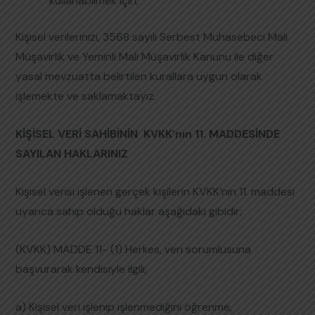
kullanabilmek için;
Kişisel verilerinizi, 3568 sayılı Serbest Muhasebeci Mali
Müşavirlik ve Yeminli Mali Müşavirlik Kanunu ile diğer
yasal mevzuatta belirtilen kurallara uygun olarak
işlemekte ve saklamaktayız.
KİŞİSEL VERİ SAHİBİNİN KVKK’nın 11. MADDESİNDE
SAYILAN HAKLARINIZ
Kişisel verisi işlenen gerçek kişilerin KVKK’nın 11. maddesi
uyarıca sahip olduğu haklar aşağıdaki gibidir;
(KVKK) MADDE 11- (1) Herkes, veri sorumlusuna
başvurarak kendisiyle ilgili;
a) Kişisel veri işlenip işlenmediğini öğrenme,