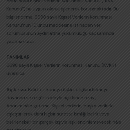
6698 sayılı Kişisel Verilerin Korunması Kanunu (“KVK
Kanunu”)’na uygun olarak işlenerek korunmaktadır. Bu
bilgilendirme, 6698 sayılı Kişisel Verilerin Korunması
Kanunu’nun 10’uncu maddesine istinaden veri
sorumlusunun aydınlatma yükümlülüğü kapsamında
yapılmaktadır.
TANIMLAR
6698 sayılı Kişisel Verilerin Korunması Kanunu (KVKK)
uyarınca;
Açık rıza:
Belirli bir konuya ilişkin, bilgilendirilmeye
dayanan ve özgür iradeyle açıklanan rızayı,
Anonim hâle getirme: Kişisel verilerin, başka verilerle
eşleştirilerek dahi hiçbir surette kimliği belirli veya
belirlenebilir bir gerçek kişiyle ilişkilendirilemeyecek hâle