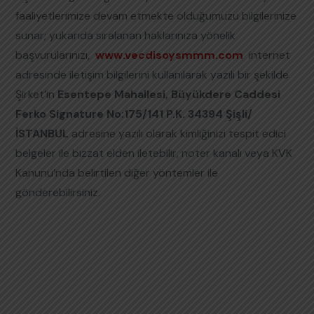
faaliyetlerimize devam etmekte olduğumuzu bilgilerinize
sunar; yukarıda sıralanan haklarınıza yönelik
başvurularınızı,
www.vecdisoysmmm.com
internet
adresinde iletişim bilgilerini kullanılarak yazılı bir şekilde
Şirket’in
Esentepe Mahallesi, Büyükdere Caddesi
Ferko Signature No:175/141 P.K. 34394 Şişli/
İSTANBUL
adresine yazılı olarak kimliğinizi tespit edici
belgeler ile bizzat elden iletebilir, noter kanalı veya KVK
Kanunu’nda belirtilen diğer yöntemler ile
gönderebilirsiniz.