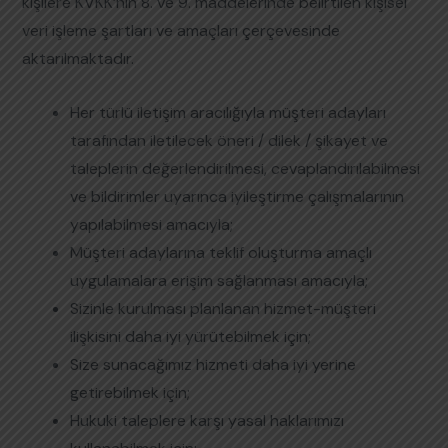
kişilere KVKK’nın 8. ve 9. maddelerinde belirtilen kişisel
veri işleme şartları ve amaçları çerçevesinde
aktarılmaktadır.
Her türlü iletişim aracılığıyla müşteri adayları
tarafından iletilecek öneri / dilek / şikayet ve
taleplerin değerlendirilmesi, cevaplandırılabilmesi
ve bildirimler uyarınca iyileştirme çalışmalarının
yapılabilmesi amacıyla;
Müşteri adaylarına teklif oluşturma amaçlı
uygulamalara erişim sağlanması amacıyla;
Sizinle kurulması planlanan hizmet-müşteri
ilişkisini daha iyi yürütebilmek için;
Size sunacağımız hizmeti daha iyi yerine
getirebilmek için;
Hukuki taleplere karşı yasal haklarımızı