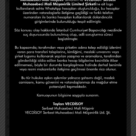
Kişisel verilerin yurt dışına aktarılması
(KVKK) MADDE 9- (1) Kişisel veriler, ilgili kişinin açık rızası
olmaksızın yurt dışına aktarılamaz.
(2) Kişisel veriler, 5 inci maddenin ikinci fıkrası ile 6 ncı
maddenin üçüncü fıkrasında belirtilen şartlardan birinin
varlığı ve kişisel verinin aktarılacağı yabancı ülkede;
a) Yeterli korumanın bulunması,
b) Yeterli korumanın bulunmaması durumunda
Türkiye’deki ve ilgili yabancı ülkedeki veri sorumlularının
yeterli bir korumayı yazılı olarak taahhüt etmeleri ve
Kurulun izninin bulunması, kaydıyla ilgili kişinin açık rızası
aranmaksızın yurt dışına aktarılabilir.