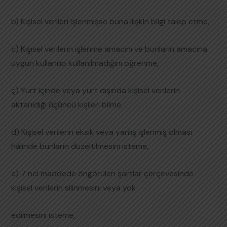
b) Kişisel verileri işlenmişse buna ilişkin bilgi talep etme,
c) Kişisel verilerin işlenme amacını ve bunların amacına
uygun kullanılıp kullanılmadığını öğrenme,
ç) Yurt içinde veya yurt dışında kişisel verilerin
aktarıldığı üçüncü kişileri bilme,
d) Kişisel verilerin eksik veya yanlış işlenmiş olması
hâlinde bunların düzeltilmesini isteme,
e) 7 nci maddede öngörülen şartlar çerçevesinde
kişisel verilerin silinmesini veya yok
edilmesini isteme,