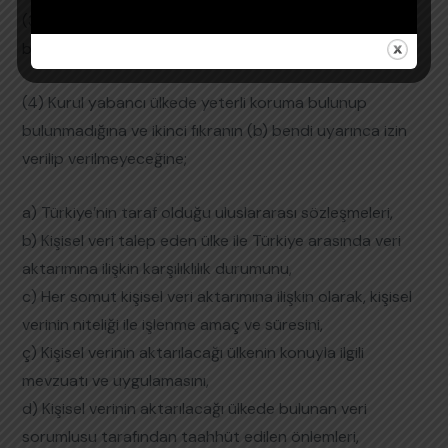
(3) Yeterli korumanın bulunduğu ülkeler Kurulca
belirlenerek ilan edilir.
(4) Kurul yabancı ülkede yeterli koruma bulunup
bulunmadığına ve ikinci fıkranın (b) bendi uyarınca izin
verilip verilmeyeceğine;
a) Türkiye’nin taraf olduğu uluslararası sözleşmeleri,
b) Kişisel veri talep eden ülke ile Türkiye arasında veri
aktarımına ilişkin karşılıklılık durumunu,
c) Her somut kişisel veri aktarımına ilişkin olarak, kişisel
verinin niteliği ile işlenme amaç ve süresini,
ç) Kişisel verinin aktarılacağı ülkenin konuyla ilgili
mevzuatı ve uygulamasını,
d) Kişisel verinin aktarılacağı ülkede bulunan veri
sorumlusu tarafından taahhüt edilen önlemleri,