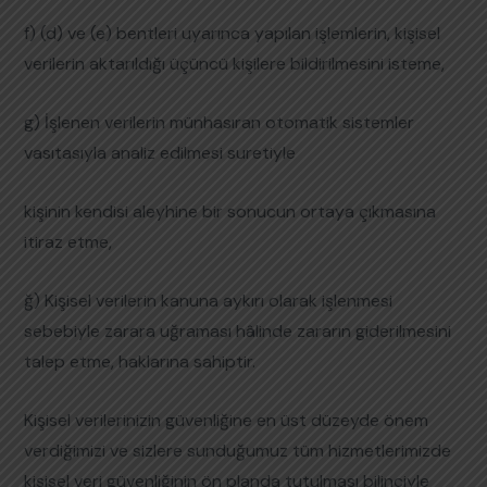
f) (d) ve (e) bentleri uyarınca yapılan işlemlerin, kişisel
verilerin aktarıldığı üçüncü kişilere bildirilmesini isteme,
g) İşlenen verilerin münhasıran otomatik sistemler
vasıtasıyla analiz edilmesi suretiyle
kişinin kendisi aleyhine bir sonucun ortaya çıkmasına
itiraz etme,
ğ) Kişisel verilerin kanuna aykırı olarak işlenmesi
sebebiyle zarara uğraması hâlinde
zararın giderilmesini
talep etme,
haklarına sahiptir.
Kişisel verilerinizin güvenliğine en üst düzeyde önem
verdiğimizi ve sizlere sunduğumuz tüm hizmetlerimizde
kişisel veri güvenliğinin ön planda tutulması bilinciyle