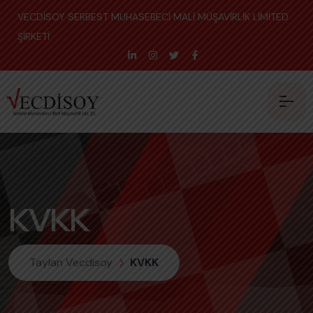
VECDİSOY SERBEST MUHASEBECİ MALİ MÜŞAVİRLİK LİMİTED
ŞİRKETİ
KVKK
Taylan Vecdisoy
KVKK