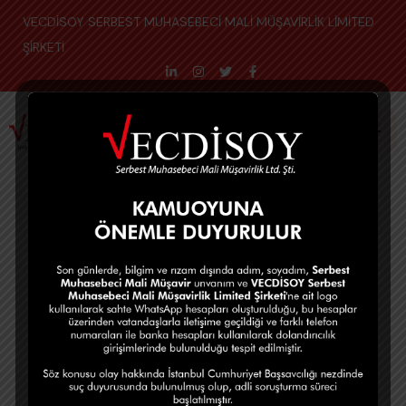
VECDİSOY SERBEST MUHASEBECİ MALİ MÜŞAVİRLİK LİMİTED
ŞİRKETİ