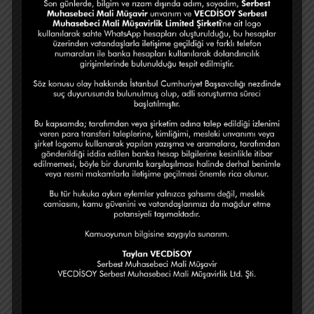
İSMMMO 2025 Yılı Mali Rehber
Sermaye Piyasası Lisanslama Sicil ve Eğitim
Kuruluşu (SPL) Lisansına Sahip Mali Müşavir
Mali Müşavir Nasıl Olunur? Adımlar ve
Şartlar Detaylı Rehber
Son Yorumlar
Görüntülenecek bir yorum yok.