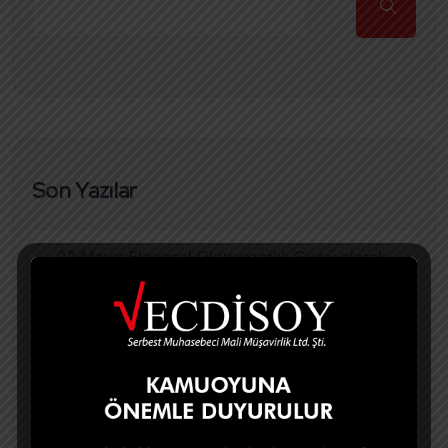
Son Yazılar
22 Mayıs Finansal Okuryazarlık Günü olarak
kutlanacak
2024 YILI KURUMLAR VERGİSİ
BEYANNAMESİNİN HAZIRLANMASINA
YÖNELİK ÖRNEK ÇALIŞMA