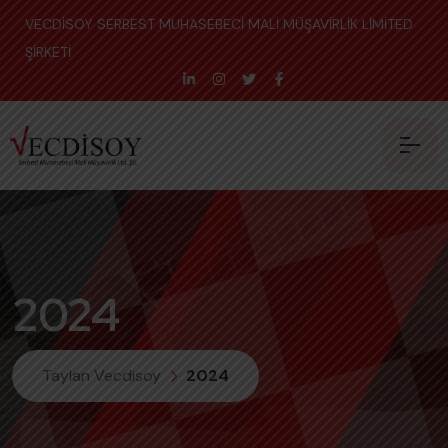
VECDİSOY SERBEST MUHASEBECİ MALİ MÜŞAVİRLİK LİMİTED
ŞİRKETİ
2024
Taylan Vecdisoy
2024