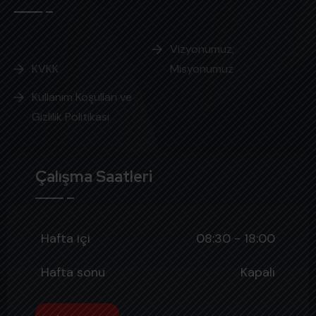
Vizyonumuz,
KVKK
Misyonumuz
Kullanım Koşulları ve
Gizlilik Politikası
Çalışma Saatleri
Hafta içi
08:30 - 18:00
Hafta sonu
Kapalı